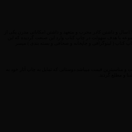
این مرکز با مجوز رسمی از وزارت فرهنگ و ارشاد اسلامی ( شماره پروانه نشر 11688 ) و همچنین سابقه فعالیت در صنعت چاپ از سال 1380سال و داشتن کادر مجرب و متعهد و داشتن امکاناتی مدرن یکی از
مجموعه با هدف سهولت در چاپ کتاب وارد این صنعت گردیده که این
پ کتاب ( لیتوگرافی و چاپخانه و صحافی و بسته بندی ) میسر
ت و مناسبترین قیمت میباشد.دوستانی که تمایل به چاپ آثار خود به
ا و مطلع گردند.