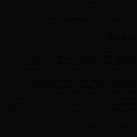
الکترونیکی منتشر خواهند شد.
دوستانی که تمایل به ارسال و بررسی اثر خود دارند میتوانند از
طریق ایمیل و یا فرم صفحه
تماس با ما
اقدام به ارسال آثار خود
نمایند.
درباره ما
این مرکز با مجوز رسمی از وزارت فرهنگ و ارشاد اسلامی ( شماره
پروانه نشر 11688 ) و همچنین سابقه فعالیت در صنعت چاپ از سال
1380سال و داشتن کادر مجرب و متعهد و داشتن امکاناتی مدرن
یکی از پیش قراولان صنعت چاپ کتاب در ایران و همچنین مبتکر
طرح چاپ کتاب از پایان نامه و تبدیل پایان نامه به کتاب در ایران
می باشد. این مجموعه با هدف سهولت در چاپ کتاب وارد این
صنعت گردیده که این مهم با تلاش بی وقفه همکارانمان در بخش
پیش تولید کتاب ( تایپ و حروفچینی و ویراستاری و نمونه خوانی ) و
همچنین دوستان بخش فنی چاپ کتاب ( لیتوگرافی و چاپخانه و
صحافی و بسته بندی ) میسر گردیده که تلاش این همکاران باعث
جلب رضایت حداکثر دوستان نویسنده که مفتخر به هکاری با آنها
شدیم, گردیده است.
گواه این مدعا وجود نویسندگانی است که بیش از یک مورد کتاب در
این انتشارات چاپ و منتشر نموده اند.