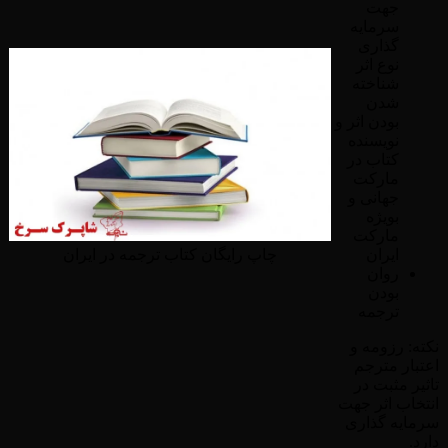
جهت
سرمایه
گذاری
نوع اثر
شناخته
شدن
بودن اثر و
نویسنده
کتاب در
مارکت
جهانی و
بویژه
مارکت
ایران
چاپ رایگان کتاب ترجمه در ایران
روان
بودن
ترجمه
نکته: رزومه و
اعتبار مترجم
تاثیر مثبت در
انتخاب اثر جهت
سرمایه گذاری
دارد.